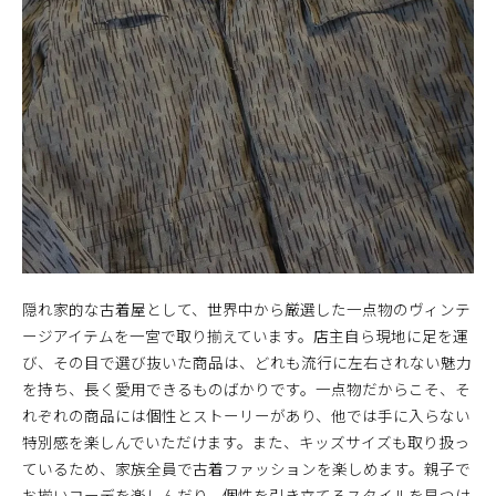
隠れ家的な古着屋として、世界中から厳選した一点物のヴィンテ
ージアイテムを一宮で取り揃えています。店主自ら現地に足を運
び、その目で選び抜いた商品は、どれも流行に左右されない魅力
を持ち、長く愛用できるものばかりです。一点物だからこそ、そ
れぞれの商品には個性とストーリーがあり、他では手に入らない
特別感を楽しんでいただけます。また、キッズサイズも取り扱っ
ているため、家族全員で古着ファッションを楽しめます。親子で
お揃いコーデを楽しんだり、個性を引き立てるスタイルを見つけ