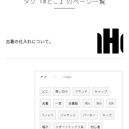
タグ『#どこ』のページ一覧
古着の仕入れについて。
Tags
タグ
どこ
買い付け
ブランド
キャップ
古着
一宮
古着屋
90s
80s
Y2K
Tシャツ
ジャケット
パーカー
キッズ
帽子
スポーツミックス系
初心者