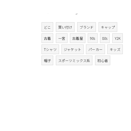
Tags
タグ
どこ
買い付け
ブランド
キャップ
古着
一宮
古着屋
90s
80s
Y2K
Tシャツ
ジャケット
パーカー
キッズ
帽子
スポーツミックス系
初心者