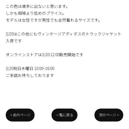
この色は滅多に出ないと思います。
しかも相場より低めのプライス。
モデルは女性ですが男性でも全然着れるサイズです。
3/20はこの他にもヴィンテージアディダスのトラックジャケット
入荷です
オンラインストアは3/20 12:00販売開始です
3/20祝日木曜日 10:00~16:00
ご来店お待ちしております
< 前のページ
一覧に戻る
次のページ >