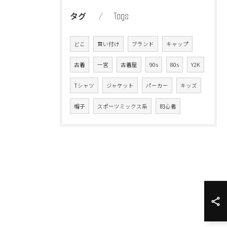
Tags
タグ
どこ
買い付け
ブランド
キャップ
古着
一宮
古着屋
90s
80s
Y2K
Tシャツ
ジャケット
パーカー
キッズ
帽子
スポーツミックス系
初心者