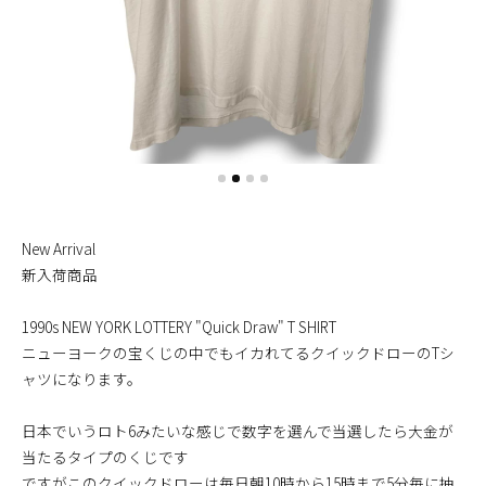
New Arrival
新入荷商品
1990s NEW YORK LOTTERY "Quick Draw" T SHIRT
ニューヨークの宝くじの中でもイカれてるクイックドローのTシ
ャツになります。
日本でいうロト6みたいな感じで数字を選んで当選したら大金が
当たるタイプのくじです
ですがこのクイックドローは毎日朝10時から15時まで5分毎に抽