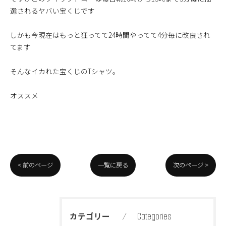
選されるヤバい宝くじです
しかも今現在はもっと狂ってて24時間やってて4分毎に改良され
てます
そんなイカれた宝くじのTシャツ。
オススメ
< 前のページ
一覧に戻る
次のページ >
Categories
カテゴリー