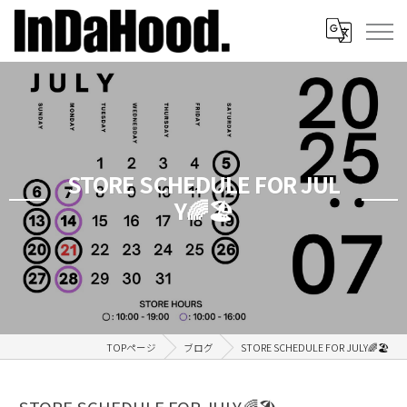
STORE SCHEDULE FOR JUL
Y🌈🏖️
TOPページ
ブログ
STORE SCHEDULE FOR JULY🌈🏖️