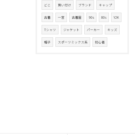
どこ
買い付け
ブランド
キャップ
古着
一宮
古着屋
90s
80s
Y2K
Tシャツ
ジャケット
パーカー
キッズ
帽子
スポーツミックス系
初心者