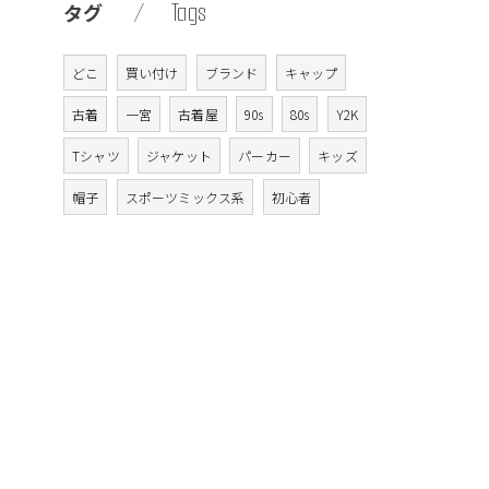
Tags
タグ
どこ
買い付け
ブランド
キャップ
古着
一宮
古着屋
90s
80s
Y2K
Tシャツ
ジャケット
パーカー
キッズ
帽子
スポーツミックス系
初心者