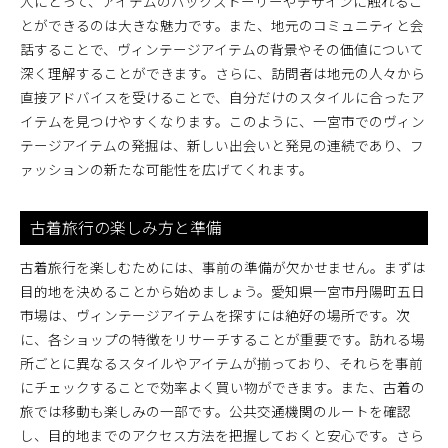
人にとって、アイテムのバックストーリーやデザインに触れるこ
とができるのは大きな魅力です。また、地元のコミュニティと会
話することで、ヴィンテージアイテムの背景やその価値について
深く理解することができます。さらに、訪問者は地元の人々から
直接アドバイスを受けることで、自分だけのスタイルに合ったア
イテムを見つけやすくなります。このように、一宮市でのヴィン
テージアイテムの発掘は、新しい出会いと発見の連続であり、フ
ァッションの新たな可能性を広げてくれます。
古着旅行の楽しみ方と準備
古着旅行を楽しむためには、事前の準備が欠かせません。まずは
目的地を決めることから始めましょう。愛知県一宮市丹陽町五日
市場は、ヴィンテージアイテムを探すには絶好の場所です。次
に、各ショップの特徴をリサーチすることが重要です。訪れる場
所ごとに異なるスタイルやアイテムが揃っており、それらを事前
にチェックすることで効率よく買い物ができます。また、古着の
旅では移動も楽しみの一部です。公共交通機関のルートを確認
し、目的地までのアクセス方法を把握しておくと安心です。さら