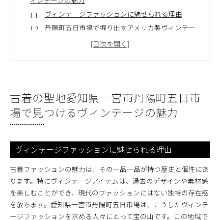
ィンテージの魅力
ヴィンテージファッションに魅せられる理由
丹陽町五日市場で掘り出すアメリカ製ヴィンテー
ジ
ヴィンテージアイテムの選び方とコツ
古着の風合いを楽しむポイント
一宮市でのヴィンテージショッピングの魅力
古着の聖地愛知県一宮市丹陽町五日市
地元の古着愛好家の声を聞く
地元で探す古着の宝物愛知県一宮市丹陽町五日市場の
場で見つけるヴィンテージの魅力
歩き方
丹陽町五日市場のおすすめ古着屋リスト
効果的な古着屋巡りのプランニング
ヴィンテージファッションに魅せられる理由
古着の品質を見極めるポイント
古着ファッションの魅力は、その一品一品が持つ歴史と個性にあ
ローカルイベントでの古着探し
ります。特にヴィンテージアイテムは、過去のデザインや素材感
一宮市内の古着ショップ巡りのメリット
を楽しむことができ、現代のファッションにはない独特の存在感
初心者向け古着ショッピングガイド
を放ちます。愛知県一宮市丹陽町五日市場は、こうしたヴィンテ
ージファッションを求める人々にとって宝の山です。この地域で
愛知県一宮市丹陽町五日市場で古着ショッピングを楽