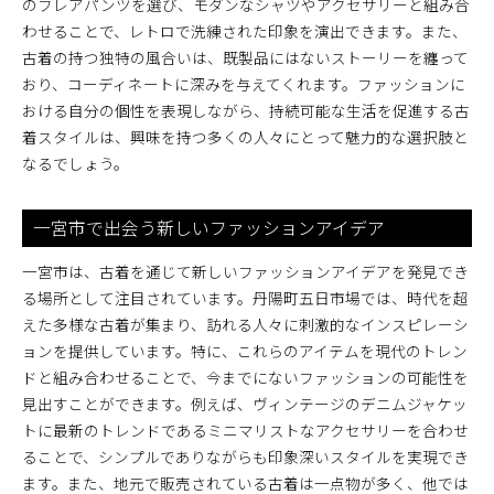
のフレアパンツを選び、モダンなシャツやアクセサリーと組み合
わせることで、レトロで洗練された印象を演出できます。また、
古着の持つ独特の風合いは、既製品にはないストーリーを纏って
おり、コーディネートに深みを与えてくれます。ファッションに
おける自分の個性を表現しながら、持続可能な生活を促進する古
着スタイルは、興味を持つ多くの人々にとって魅力的な選択肢と
なるでしょう。
一宮市で出会う新しいファッションアイデア
一宮市は、古着を通じて新しいファッションアイデアを発見でき
る場所として注目されています。丹陽町五日市場では、時代を超
えた多様な古着が集まり、訪れる人々に刺激的なインスピレーシ
ョンを提供しています。特に、これらのアイテムを現代のトレン
ドと組み合わせることで、今までにないファッションの可能性を
見出すことができます。例えば、ヴィンテージのデニムジャケッ
トに最新のトレンドであるミニマリストなアクセサリーを合わせ
ることで、シンプルでありながらも印象深いスタイルを実現でき
ます。また、地元で販売されている古着は一点物が多く、他では