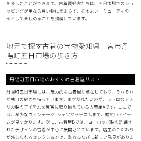
を楽しむことができます。古着愛好家たちは、五日市場でのショ
ッピングが単なる買い物に留まらず、心地よいコミュニティの一
部として楽しめることを強調しています。
地元で探す古着の宝物愛知県一宮市丹
陽町五日市場の歩き方
丹陽町五日市場のおすすめ古着屋リスト
丹陽町五日市場には、魅力的な古着屋が点在しており、それぞれ
が独自の魅力を持っています。まず訪れたいのが、レトロなアメ
リカ製のアイテムを豊富に取り揃えている古着屋Aです。ここで
は、希少なヴィンテージTシャツからデニムまで、幅広いアイテ
ムが見つかります。次に、古着屋Bでは、ヨーロッパ製の洗練さ
れたデザインの古着が中心に展開されています。店主のこだわり
が感じられるセレクションは、訪れるたびに新しい発見がありま