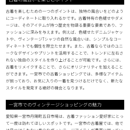
古着ファッションの深みを知る愛知県一宮市丹陽町五
日市場の魅力分析
古着を楽しむための一つのポイントは、独特の風合いをどのよう
古着ファッションの歴史とトレンド
にコーディネートに取り入れるかです。古着特有の色褪せやダメ
一宮市での古着文化の醍醐味
ージは、そのアイテムが持つ歴史を物語る重要な要素であり、フ
ヴィンテージファッションの深みを探る
ァッションに深みを与えます。例えば、色褪せたデニムジャケッ
トや、ヴィンテージTシャツの自然な風合いは、シンプルなコー
地元古着ショップの特長とその魅力
ディネートでも個性を際立たせます。また、古着ならではのユニ
古着のデザインとその背景に迫る
ークなデザインやプリントを活用することで、トレンドに左右さ
丹陽町五日市場でのファッション調査
れない独自のスタイルを作り上げることが可能です。さらには、
愛知県一宮市丹陽町五日市場での古着屋巡りで個性を
古着をリメイクすることで、さらにオリジナリティを加えること
表現する方法
ができます。一宮市での古着ショッピングでは、多様なアイテム
古着屋巡りで見つけるあなたのスタイル
が揃っており、お気に入りの一着を見つけるだけでなく、新たな
一宮市の個性的な古着屋リスト
スタイルを発見する絶好の機会となります。
古着を使った個性派コーデの作り方
愛知県一宮市でのコーディネートアイディア
一宮市でのヴィンテージショッピングの魅力
古着屋でのスタイルチェンジのヒント
愛知県一宮市丹陽町五日市場は、古着ファッション愛好家にとっ
古着で自分らしさを演出する方法
て一度は訪れてほしいスポットです。一宮市の古着屋では、他で