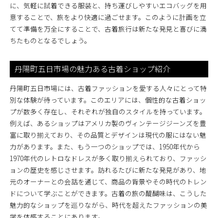
に、気軽に試着できる服装と、持ち運びしやすいエコバッグを用
意することで、旅をより快適に過ごせます。このように計画を立
てて準備を万全にすることで、古着旅行は新たな発見と喜びに満
ちたものとなるでしょう。
丹陽町五日市場の魅力ある古着ショップ紹介
丹陽町五日市場には、古着ファッションを愛する人々にとって特
別な体験が待っています。このエリアには、個性的な古着ショッ
プが数多く存在し、それぞれが独自のスタイルを持っています。
例えば、あるショップはアメリカ製のヴィンテージジーンズを豊
富に取り揃えており、その品質とデザインは現代の服にはない魅
力があります。また、もう一つのショップでは、1950年代から
1970年代のレトロなドレスが多く取り揃えられており、ファッシ
ョンの歴史を感じさせます。訪れるたびに新たな発見があり、地
元のオーナーとの会話を通じて、商品の背景やその時代のトレン
ドについて学ぶことができます。古着の旅の醍醐味は、こうした
魅力的なショップを巡りながら、時代を超えたファッションの美
学を体感することにあります。