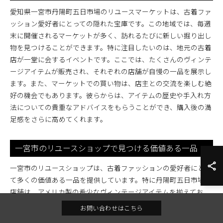
愛知県一宮市丹陽町五日市場のリユースマーケットは、古着ファ
ッション愛好者にとっての隠れた宝庫です。この地域では、毎週
末に開催されるマーケットが多く、訪れるたびに新しい掘り出し
物を見つけることができます。特に注目したいのは、地元の古着
店が一堂に会するイベントです。ここでは、たくさんのヴィンテ
ージアイテムが販売され、それぞれの店舗が自慢の一品を展示し
ます。また、マーケットでの買い物は、店主との交流を楽しむ絶
好の機会でもあります。彼らからは、アイテムの歴史や手入れ方
法についての貴重なアドバイスをもらうことができ、購入後の満
足感をさらに高めてくれます。
一宮市のリユースショップで見つける価値ある一品
一宮市のリユースショップは、古着ファッションの愛好者にとっ
て多くの価値ある一品を提供しています。特に丹陽町五日市場の
店舗は、アメリカ製の希少なヴィンテージアイテムを揃えてお
り、訪れる度に新しい発見があります。こうしたショップでは、
お問い合わせはこちら
アイテムの持つ独特なデザインや風合いを実際に手に取って確認