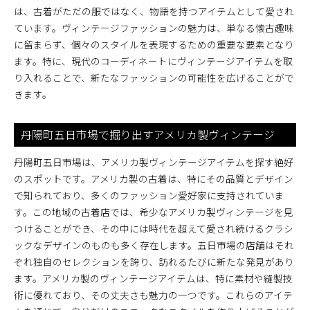
は、古着がただの服ではなく、物語を持つアイテムとして愛され
しむ方法
ています。ヴィンテージファッションの魅力は、単なる懐古趣味
地元の古着ショップでの賢い買い物術
に留まらず、個々のスタイルを表現するための重要な要素となり
古着コーディネートの楽しみ方
ます。特に、現代のコーディネートにヴィンテージアイテムを取
一宮市内の古着イベント情報
り入れることで、新たなファッションの可能性を広げることがで
古着購入時の価格交渉テクニック
きます。
一宮市でのオススメ古着ショッピングスポット
古着購入後のメンテナンス方法
丹陽町五日市場で掘り出すアメリカ製ヴィンテージ
ヴィンテージアイテムを探す旅愛知県一宮市丹陽町五
丹陽町五日市場は、アメリカ製ヴィンテージアイテムを探す絶好
日市場の魅力
のスポットです。アメリカ製の古着は、特にその品質とデザイン
一宮市でのヴィンテージアイテム発掘法
で知られており、多くのファッション愛好家に支持されていま
古着旅行の楽しみ方と準備
す。この地域の古着店では、希少なアメリカ製ヴィンテージを見
丹陽町五日市場の魅力ある古着ショップ紹介
つけることができ、その中には時代を超えて愛され続けるクラシ
ヴィンテージアイテムの希少性とその価値
ックなデザインのものも多く存在します。五日市場の店舗はそれ
古着旅の思い出を写真で残す
ぞれ独自のセレクションを誇り、訪れるたびに新たな発見があり
ます。アメリカ製のヴィンテージアイテムは、特に素材や縫製技
地元の人と交流する古着の旅
術に優れており、その丈夫さも魅力の一つです。これらのアイテ
古着好き必見！愛知県一宮市丹陽町五日市場で見つけ