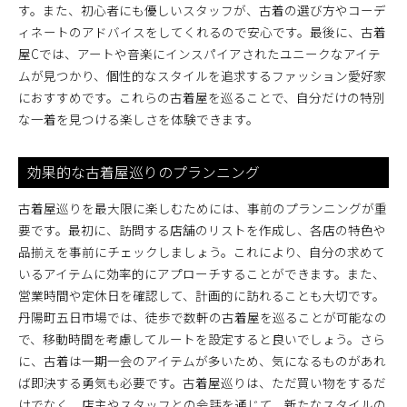
す。また、初心者にも優しいスタッフが、古着の選び方やコーデ
ィネートのアドバイスをしてくれるので安心です。最後に、古着
屋Cでは、アートや音楽にインスパイアされたユニークなアイテ
ムが見つかり、個性的なスタイルを追求するファッション愛好家
におすすめです。これらの古着屋を巡ることで、自分だけの特別
な一着を見つける楽しさを体験できます。
効果的な古着屋巡りのプランニング
古着屋巡りを最大限に楽しむためには、事前のプランニングが重
要です。最初に、訪問する店舗のリストを作成し、各店の特色や
品揃えを事前にチェックしましょう。これにより、自分の求めて
いるアイテムに効率的にアプローチすることができます。また、
営業時間や定休日を確認して、計画的に訪れることも大切です。
丹陽町五日市場では、徒歩で数軒の古着屋を巡ることが可能なの
で、移動時間を考慮してルートを設定すると良いでしょう。さら
に、古着は一期一会のアイテムが多いため、気になるものがあれ
ば即決する勇気も必要です。古着屋巡りは、ただ買い物をするだ
けでなく、店主やスタッフとの会話を通じて、新たなスタイルの