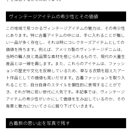
ヴィンテージアイテムの希少性とその価値
この地域で見つかるヴィンテージアイテムの魅力は、その希少性
にあります。特に古着アイテムの中には、手に入れることが難し
い一品が多く存在し、それは時にコレクターズアイテムとしての
価値を持ちます。例えば、アメリカ製のヴィンテージデニムは、
当時の職人技と高品質な素材を感じられるもので、現代の大量生
産品とは一線を画します。また、これらのアイテムは、ファッシ
ョンの歴史や文化を反映しているため、単なる衣類を超えたアー
ト作品としての価値も見いだせます。古着ファッションを取り入
れることで、自分自身のスタイルを個性的に表現することがで
き、それが特に若い世代に人気です。本記事では、ヴィンテージ
アイテムの希少性がいかにして価値を生み出しているのか、その
背景と魅力についてさらに掘り下げていきます。
古着旅の思い出を写真で残す