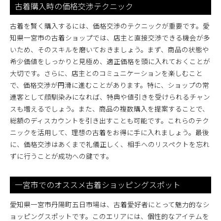
古着購入時の価格交渉テクニック
古着を賢く購入するには、価格交渉のテクニックが重要です。愛
知県一宮市の古着ショップでは、店主と直接交渉できる機会が多
いため、そのスキルを磨いておきましょう。まず、商品の状態や
希少価値をしっかりと見極め、適正価格を頭に入れておくことが
大切です。さらに、店主とのコミュニケーションを楽しむこと
で、価格交渉が円滑に進むことがあります。特に、ショップの常
連客として顔馴染みになれば、特典や値引きを受けられるチャン
スも増えるでしょう。また、商品の複数購入を提案することで、
総額のディスカウントを引き出すことも可能です。これらのテク
ニックを活用して、理想の古着をお得に手に入れましょう。最後
に、価格交渉はあくまで礼儀正しく、相手へのリスペクトを忘れ
ずに行うことが成功への鍵です。
一宮市でのオススメ古着ショッピングスポット
愛知県一宮市丹陽町五日市場は、古着愛好者にとって魅力的なシ
ョッピングスポットです。このエリアには、個性的なアイテムを