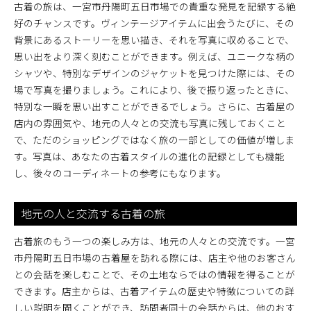
古着の旅は、一宮市丹陽町五日市場での貴重な発見を記録する絶
好のチャンスです。ヴィンテージアイテムに出会うたびに、その
背景にあるストーリーを思い描き、それを写真に収めることで、
思い出をより深く刻むことができます。例えば、ユニークな柄の
シャツや、特別なデザインのジャケットを見つけた際には、その
場で写真を撮りましょう。これにより、後で振り返ったときに、
特別な一瞬を思い出すことができるでしょう。さらに、古着屋の
店内の雰囲気や、地元の人々との交流も写真に残しておくこと
で、ただのショッピングではなく旅の一部としての価値が増しま
す。写真は、あなたの古着スタイルの進化の記録としても機能
し、後々のコーディネートの参考にもなります。
地元の人と交流する古着の旅
古着旅のもう一つの楽しみ方は、地元の人々との交流です。一宮
市丹陽町五日市場の古着屋を訪れる際には、店主や他のお客さん
との会話を楽しむことで、その土地ならではの情報を得ることが
できます。店主からは、古着アイテムの歴史や特徴についての詳
しい説明を聞くことができ、訪問者同士の会話からは、他のおす