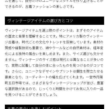
ムを通じて、自分だけのユニークなスタイルを作り上げることが
る個性的スタイル
できるのが、古着ファッションの楽しさです。
古着で個性を表現する方法
一宮市の古着で作るユニークなコーディネート
ヴィンテージアイテムの選び方とコツ
丹陽町五日市場でのスタイルアップの秘訣
他にはない古着アイテムの見つけ方
ヴィンテージアイテムを選ぶ際のポイントは、まずそのアイテム
の歴史と背景を理解することです。特にアメリカ製のヴィンテー
古着を活用したトレンドスタイル
ジ古着は、時代ごとの文化やトレンドを反映しています。素材の
一宮市で出会う新しいファッションアイデア
質感や縫製技術も重要で、綿やウールなどの自然素材は、経年変
愛知県一宮市丹陽町五日市場のリユースショップで古
化による独特の風合いを楽しめます。また、サイズ選びも欠かせ
着を掘り出そう
ません。ヴィンテージのサイズ感は現代とは異なることが多いの
リユースショップでの得する買い物術
で、実際に試着して自分の体に合ったものを見つけるのがコツで
丹陽町五日市場のリユースショップ巡り
す。さらに、ユニークなデザインやプリントは個性を際立たせる
古着を賢く購入するためのヒント
要素となり、コーディネートの幅を広げてくれます。一宮市丹陽
町五日市場では、さまざまなヴィンテージショップが並び、豊富
リユースショップでの掘り出し物発見法
な選択肢があるので、じっくりと時間をかけてお気に入りの一品
地元のリユースマーケット情報
を見つけることができるでしょう。
一宮市のリユースショップで見つける価値ある一
品
古着の風合いを楽しむポイント