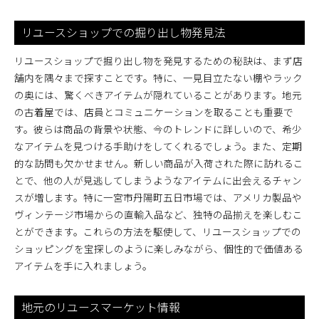
リユースショップでの掘り出し物発見法
リユースショップで掘り出し物を発見するための秘訣は、まず店
舗内を隅々まで探すことです。特に、一見目立たない棚やラック
の奥には、驚くべきアイテムが隠れていることがあります。地元
の古着屋では、店員とコミュニケーションを取ることも重要で
す。彼らは商品の背景や状態、今のトレンドに詳しいので、希少
なアイテムを見つける手助けをしてくれるでしょう。また、定期
的な訪問も欠かせません。新しい商品が入荷された際に訪れるこ
とで、他の人が見逃してしまうようなアイテムに出会えるチャン
スが増します。特に一宮市丹陽町五日市場では、アメリカ製品や
ヴィンテージ市場からの直輸入品など、独特の品揃えを楽しむこ
とができます。これらの方法を駆使して、リユースショップでの
ショッピングを宝探しのように楽しみながら、個性的で価値ある
アイテムを手に入れましょう。
地元のリユースマーケット情報