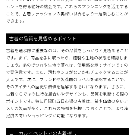
ヒントを得る絶好の機会です。これらのプランニングを活用する
ことで、古着ファッションの奥深い世界をより一層楽しむことが
できます。
古着の品質を見極めるポイント
古着を選ぶ際に重要なのは、その品質をしっかりと見極めること
です。まず、商品を手に取ったら、縫製や生地の状態を確認しま
しょう。糸のほつれや生地の薄れは、使用感を示すサインですの
で要注意です。また、汚れやシミがないかもチェックすることが
大切です。次に、ブランドや製造国のラベルを確認することで、
そのアイテムの歴史や価値を理解する助けになります。さらに、
古着ならではの独特な風合いやデザインも、品質を判断する際の
ポイントです。特に丹陽町五日市場の古着は、希少価値の高いア
メリカ製品が多く、これらの特徴を把握しておくことで、より満
足度の高いショッピングが可能になります。
ローカルイベントでの古着探し