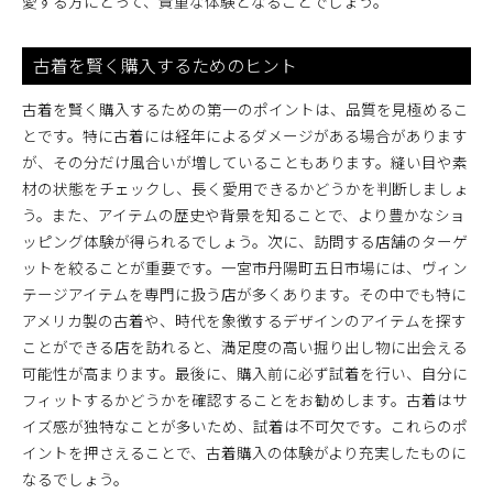
愛する方にとって、貴重な体験となることでしょう。
古着を賢く購入するためのヒント
古着を賢く購入するための第一のポイントは、品質を見極めるこ
とです。特に古着には経年によるダメージがある場合があります
が、その分だけ風合いが増していることもあります。縫い目や素
材の状態をチェックし、長く愛用できるかどうかを判断しましょ
う。また、アイテムの歴史や背景を知ることで、より豊かなショ
ッピング体験が得られるでしょう。次に、訪問する店舗のターゲ
ットを絞ることが重要です。一宮市丹陽町五日市場には、ヴィン
テージアイテムを専門に扱う店が多くあります。その中でも特に
アメリカ製の古着や、時代を象徴するデザインのアイテムを探す
ことができる店を訪れると、満足度の高い掘り出し物に出会える
可能性が高まります。最後に、購入前に必ず試着を行い、自分に
フィットするかどうかを確認することをお勧めします。古着はサ
イズ感が独特なことが多いため、試着は不可欠です。これらのポ
イントを押さえることで、古着購入の体験がより充実したものに
なるでしょう。