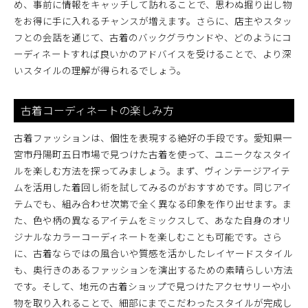
め、事前に情報をキャッチして訪れることで、思わぬ掘り出し物
をお得に手に入れるチャンスが増えます。さらに、店主やスタッ
フとの会話を通じて、古着のバックグラウンドや、どのようにコ
ーディネートすれば良いかのアドバイスを受けることで、より深
いスタイルの理解が得られるでしょう。
古着コーディネートの楽しみ方
古着ファッションは、個性を表現する絶好の手段です。愛知県一
宮市丹陽町五日市場で見つけた古着を使って、ユニークなスタイ
ルを楽しむ方法を探ってみましょう。まず、ヴィンテージアイテ
ムを活用した着回し術を試してみるのがおすすめです。同じアイ
テムでも、組み合わせ次第で全く異なる印象を作り出せます。ま
た、色や柄の異なるアイテムをミックスして、あなた自身のオリ
ジナルなカラーコーディネートを楽しむことも可能です。さら
に、古着ならではの風合いや質感を活かしたレイヤードスタイル
も、奥行きのあるファッションを演出するための素晴らしい方法
です。そして、地元の古着ショップで見つけたアクセサリーや小
物を取り入れることで、細部にまでこだわったスタイルが完成し