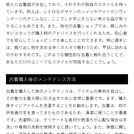
揃えた古着店が点在しており、それぞれが独自のスタイルを持っ
ています。例えば、レトロなデザインのシャツやアメリカンヴィ
ンテージのデニムなど、ここでしか手に入らない希少な品が見つ
かることもあります。また、地元の古着ショップでは、親しみや
すいスタッフが購入時のアドバイスを行ってくれるため、初心者
でも安心してショッピングを楽しむことができます。特に週末に
は、掘り出し物を求める多くの人々で賑わうため、平日に訪れる
のがおすすめです。このような個性的な古着と触れ合うことで、
あなただけのユニークなスタイルが完成することでしょう。
古着購入後のメンテナンス方法
古着を購入した後のメンテナンスは、アイテムの寿命を延ばし、
その魅力を最大限に引き出すために非常に重要です。まず、購入
後すぐにアイテムを洗濯することをお勧めします。古着は、前の
所有者の手を渡ってきたものであるため、清潔に保つことが重要
です。洗濯時には、デリケートな素材や色落ちが心配な場合は手
洗いや専用の洗剤を使用すると良いでしょう。また、保管に関し